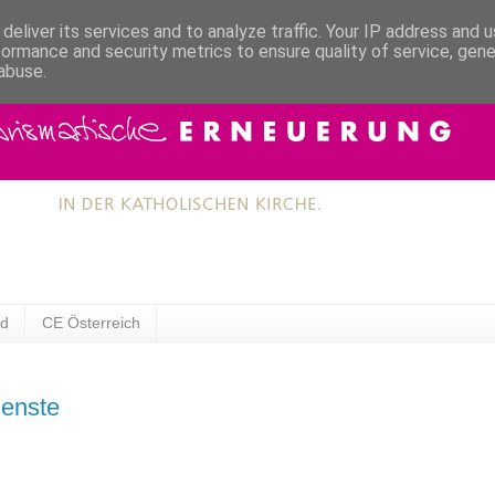
deliver its services and to analyze traffic. Your IP address and 
formance and security metrics to ensure quality of service, gen
abuse.
ad
CE Österreich
ienste