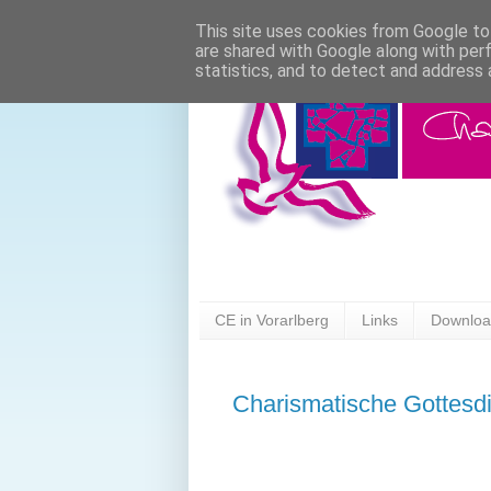
This site uses cookies from Google to 
are shared with Google along with per
statistics, and to detect and address 
CE in Vorarlberg
Links
Downlo
Charismatische Gottesd