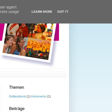
user-agent
erate usage
LEARN MORE
GOT IT
Themen
Gottesdienst
(1)
Hohenems
(1)
Beiträge